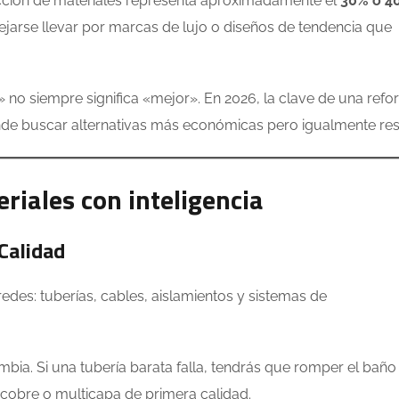
lección de materiales representa aproximadamente el
30% o 4
ejarse llevar por marcas de lujo o diseños de tendencia que
o siempre significa «mejor». En 2026, la clave de una ref
dónde buscar alternativas más económicas pero igualmente res
riales con inteligencia
 Calidad
des: tuberías, cables, aislamientos y sistemas de
bia. Si una tubería barata falla, tendrás que romper el baño
e cobre o multicapa de primera calidad.