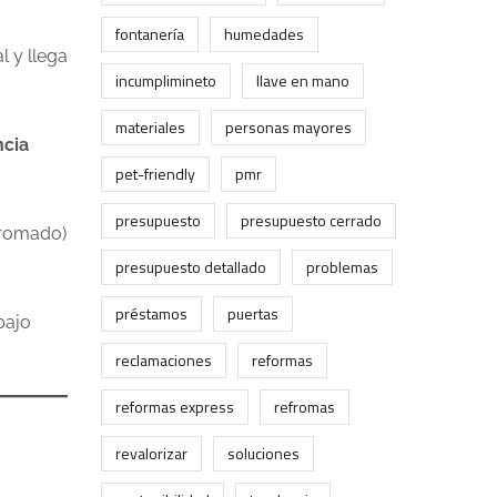
fontanería
humedades
 y llega
incumplimineto
llave en mano
materiales
personas mayores
ncia
pet-friendly
pmr
presupuesto
presupuesto cerrado
 cromado)
presupuesto detallado
problemas
préstamos
puertas
bajo
reclamaciones
reformas
reformas express
refromas
revalorizar
soluciones