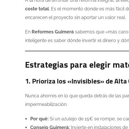
A la hora de afrontar una reforma integral, la e
coste total
. Es el momento donde es más fácil d
encarecen el proyecto sin aportar un valor real.
En
Reformes Guimerá
sabemos que «más caro» n
inteligente es saber dónde invertir el dinero y 
Estrategias para elegir mate
1. Prioriza los «Invisibles» de Alta
Nunca ahorres en lo que queda detrás de las pare
impermeabilización.
Por qué:
Si un azulejo de 15€ se rompe, se cam
Consejo Guimerá:
Invierte en instalaciones d