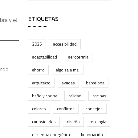
ETIQUETAS
bra y el
2026
accesibilidad
adaptabilidad
aerotermia
ando
ahorro
algo sale mal
arquitecto
ayudas
barcelona
baño y cocina
calidad
cocinas
colores
conflictos
consejos
curiosidades
diseño
ecología
eficiencia energética
financiación