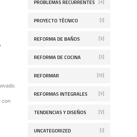
PROBLEMAS RECURRENTES
[4]
PROYECTO TÉCNICO
[1]
REFORMA DE BAÑOS
[2]
n
REFORMA DE COCINA
[3]
REFORMAR
[12]
elevado.
REFORMAS INTEGRALES
[5]
y con
TENDENCIAS Y DISEÑOS
[2]
UNCATEGORIZED
[1]