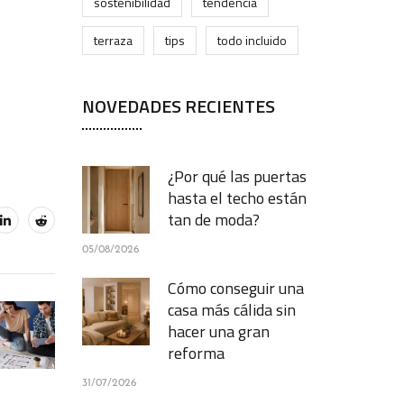
sostenibilidad
tendencia
terraza
tips
todo incluido
NOVEDADES RECIENTES
¿Por qué las puertas
hasta el techo están
tan de moda?
05/08/2026
Cómo conseguir una
casa más cálida sin
hacer una gran
reforma
31/07/2026