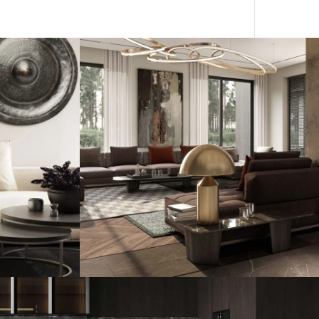
 comedor
Máximo confort en clave
a
contemporánea
GUIMERÀ