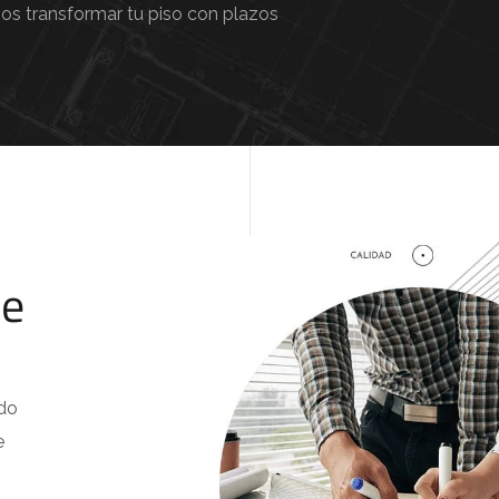
s transformar tu piso con plazos
le
ndo
e