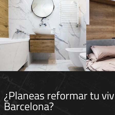
Spa urbano: la pureza del
Minim
mármol y la madera
espa
GUIMERÀ
¿Planeas reformar tu vi
Barcelona?