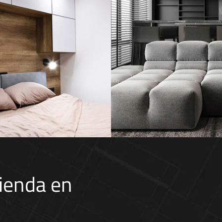
alismo cálido en
La elegancia d
cios compactos
GUIMERÀ
vienda en