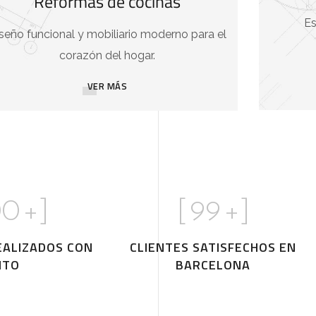
Reformas de cocinas
Es
seño funcional y mobiliario moderno para el
corazón del hogar.
VER MÁS
00
+]
[
99
+]
EALIZADOS CON
CLIENTES SATISFECHOS EN
ITO
BARCELONA