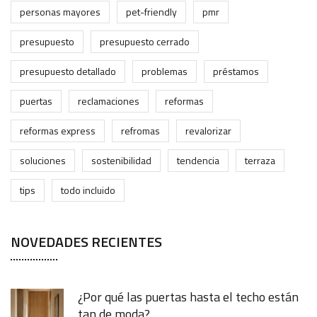
personas mayores
pet-friendly
pmr
presupuesto
presupuesto cerrado
presupuesto detallado
problemas
préstamos
puertas
reclamaciones
reformas
reformas express
refromas
revalorizar
soluciones
sostenibilidad
tendencia
terraza
tips
todo incluido
NOVEDADES RECIENTES
¿Por qué las puertas hasta el techo están
tan de moda?