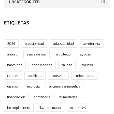
UNCATEGORIZED
[1]
ETIQUETAS
2026
accesibilidad
adaptabilidad
aerotermia
ahorro
algo sale mal
arquitecto
ayudas
barcelona
baño y cocina
calidad
cocinas
colores
conflictos
consejos
curiosidades
diseño
ecología
eficiencia energética
financiación
fontanería
humedades
incumplimineto
llave en mano
materiales