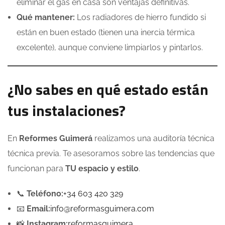
eliminar el gas en casa son ventajas definitivas.
Qué mantener:
Los radiadores de hierro fundido si
están en buen estado (tienen una inercia térmica
excelente), aunque conviene limpiarlos y pintarlos.
¿No sabes en qué estado están
tus instalaciones?
En
Reformes Guimerá
realizamos una auditoría técnica
técnica previa. Te asesoramos sobre las tendencias que
funcionan para
TU espacio y estilo
.
📞
Teléfono:
+34 603 420 329
📧
Email:
info@reformasguimera.com
📸
Instagram:
reformasguimera