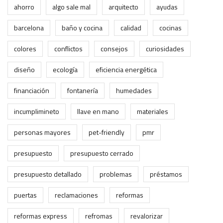
ahorro
algo sale mal
arquitecto
ayudas
barcelona
baño y cocina
calidad
cocinas
colores
conflictos
consejos
curiosidades
diseño
ecología
eficiencia energética
financiación
fontanería
humedades
incumplimineto
llave en mano
materiales
personas mayores
pet-friendly
pmr
presupuesto
presupuesto cerrado
presupuesto detallado
problemas
préstamos
puertas
reclamaciones
reformas
reformas express
refromas
revalorizar