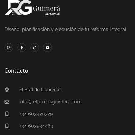
Diseño, planificación y ejecución de tu reforma integral
Contacto
El Prat de Llobregat
info@reformasguimera.com
+34 603420329
+34 603934463