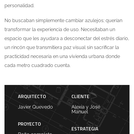
personalidad.
No buscaban simplemente cambiar azulejos; querían
transformar la experiencia de uso. Necesitaban un
espacio que les ayudara a desconectar del estrés diario,
un rincón que transmitiera paz visual sin sacrificar la
practicidad necesaria en una vivienda urbana donde
cada metro cuadrado cuenta.
ARQUITECTO
CLIENTE
Javier Quevedo
Alexia y José
Manuel
PROYECTO
ESTRATEGIA