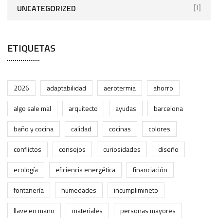
UNCATEGORIZED
[1]
ETIQUETAS
2026
adaptabilidad
aerotermia
ahorro
algo sale mal
arquitecto
ayudas
barcelona
baño y cocina
calidad
cocinas
colores
conflictos
consejos
curiosidades
diseño
ecología
eficiencia energética
financiación
fontanería
humedades
incumplimineto
llave en mano
materiales
personas mayores