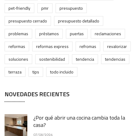
pet-friendly
pmr
presupuesto
presupuesto cerrado
presupuesto detallado
problemas
préstamos
puertas
reclamaciones
reformas
reformas express
refromas
revalorizar
soluciones
sostenibilidad
tendencia
tendencias
terraza
tips
todo incluido
NOVEDADES RECIENTES
¿Por qué abrir una cocina cambia toda la
casa?
07/08/2026