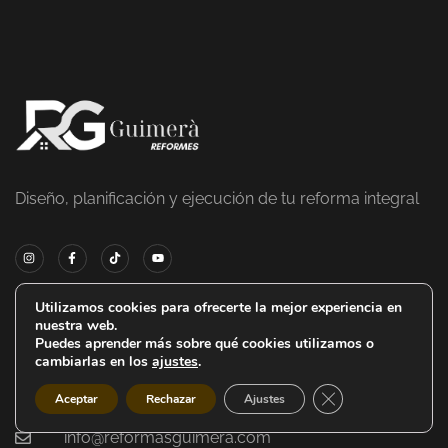
Diseño, planificación y ejecución de tu reforma integral
Utilizamos cookies para ofrecerte la mejor experiencia en
nuestra web.
Contacto
Puedes aprender más sobre qué cookies utilizamos o
cambiarlas en los
ajustes
.
Cerrar el banner d
El Prat de Llobregat
Aceptar
Rechazar
Ajustes
info@reformasguimera.com