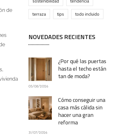
sostenibilidad
tendencia
ión de
terraza
tips
todo incluido
NOVEDADES RECIENTES
nes
ede
¿Por qué las puertas
hasta el techo están
s,
tan de moda?
 vivienda
05/08/2026
Cómo conseguir una
casa más cálida sin
hacer una gran
reforma
31/07/2026