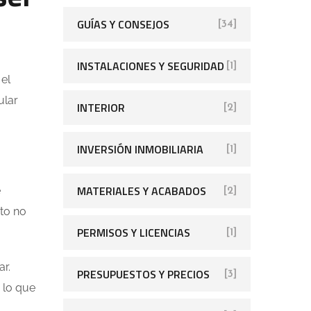
GUÍAS Y CONSEJOS
[34]
INSTALACIONES Y SEGURIDAD
[1]
 el
ular
INTERIOR
[2]
INVERSIÓN INMOBILIARIA
[1]
MATERIALES Y ACABADOS
é
[2]
nto no
PERMISOS Y LICENCIAS
[1]
ar.
PRESUPUESTOS Y PRECIOS
[3]
 lo que