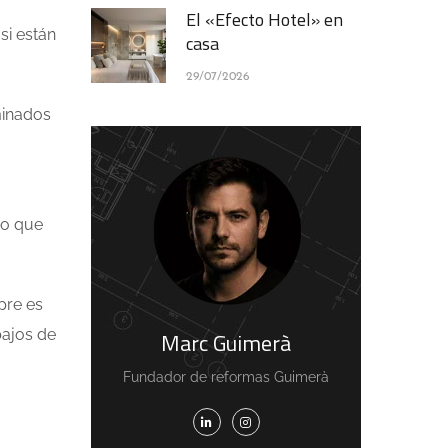
El «Efecto Hotel» en
si están
casa
29/07/2026
minados
go que
pre es
bajos de
Marc Guimerà
Fundador de reformas Guimerà