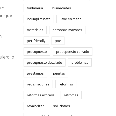
fontanería
humedades
tro
un gran
incumplimineto
llave en mano
materiales
personas mayores
n
pet-friendly
pmr
presupuesto
presupuesto cerrado
uiero, o
presupuesto detallado
problemas
préstamos
puertas
reclamaciones
reformas
reformas express
refromas
revalorizar
soluciones