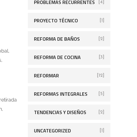
PROBLEMAS RECURRENTES
[4]
PROYECTO TÉCNICO
[1]
REFORMA DE BAÑOS
[2]
obal,
REFORMA DE COCINA
[3]
s,
REFORMAR
[12]
REFORMAS INTEGRALES
[5]
retirada
n,
TENDENCIAS Y DISEÑOS
[2]
UNCATEGORIZED
[1]