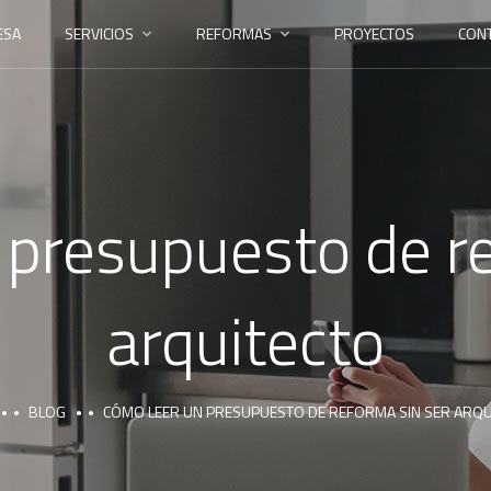
ESA
SERVICIOS
REFORMAS
PROYECTOS
CON
 presupuesto de re
arquitecto
BLOG
CÓMO LEER UN PRESUPUESTO DE REFORMA SIN SER ARQU