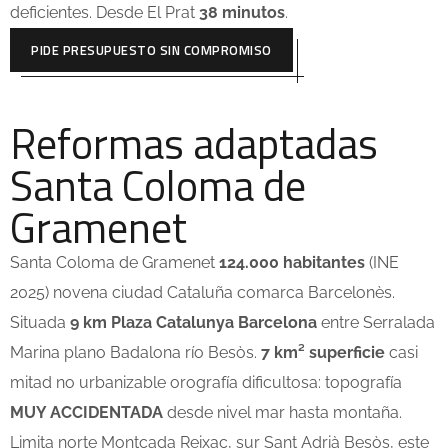
deficientes. Desde El Prat
38 minutos
.
PIDE PRESUPUESTO SIN COMPROMISO
Reformas adaptadas
Santa Coloma de
Gramenet
Santa Coloma de Gramenet
124.000 habitantes
(INE
2025) novena ciudad Cataluña comarca Barcelonès.
Situada
9 km Plaza Catalunya Barcelona
entre Serralada
Marina plano Badalona río Besòs.
7 km² superficie
casi
mitad no urbanizable orografía dificultosa: topografía
MUY ACCIDENTADA
desde nivel mar hasta montaña.
Limita norte Montcada Reixac, sur Sant Adrià Besòs, este