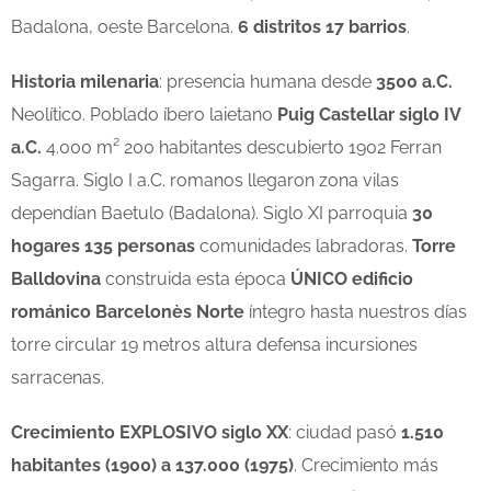
Badalona, oeste Barcelona.
6 distritos 17 barrios
.
Historia milenaria
: presencia humana desde
3500 a.C.
Neolítico. Poblado íbero laietano
Puig Castellar siglo IV
a.C.
4.000 m² 200 habitantes descubierto 1902 Ferran
Sagarra. Siglo I a.C. romanos llegaron zona vilas
dependían Baetulo (Badalona). Siglo XI parroquia
30
hogares 135 personas
comunidades labradoras.
Torre
Balldovina
construida esta época
ÚNICO edificio
románico Barcelonès Norte
íntegro hasta nuestros días
torre circular 19 metros altura defensa incursiones
sarracenas.
Crecimiento EXPLOSIVO siglo XX
: ciudad pasó
1.510
habitantes (1900) a 137.000 (1975)
. Crecimiento más