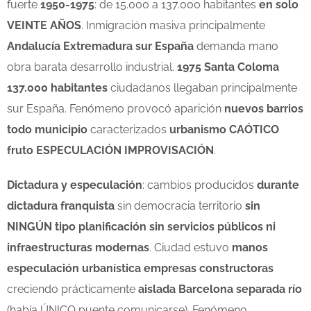
fuerte
1950-1975
: de 15.000 a 137.000 habitantes
en solo
VEINTE AÑOS
. Inmigración masiva principalmente
Andalucía Extremadura sur España
demanda mano
obra barata desarrollo industrial.
1975 Santa Coloma
137.000 habitantes
ciudadanos llegaban principalmente
sur España. Fenómeno provocó aparición
nuevos barrios
todo municipio
caracterizados
urbanismo CAÓTICO
fruto ESPECULACIÓN IMPROVISACIÓN
.
Dictadura y especulación
: cambios producidos
durante
dictadura franquista
sin democracia territorio
sin
NINGÚN tipo planificación sin servicios públicos ni
infraestructuras modernas
. Ciudad estuvo
manos
especulación urbanística empresas constructoras
creciendo prácticamente
aislada Barcelona separada río
(había ÚNICO puente comunicarse). Fenómeno