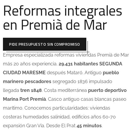
Reformas integrales
en Premià de Mar
PIDE PRESUPUESTO SIN COMPROMISO
Empresa especializada reformas viviendas Premià de Mar
más 20 años experiencia.
29.431 habitantes SEGUNDA
CIUDAD MARESME
después Mataró. Antiguo
pueblo
marinero pescadores
segregado 1836 impulsado
llegada
tren 1848
. Costa mediterránea
puerto deportivo
Marina Port Premià
. Casco antiguo casas blancas paseo
marítimo. Conocemos particularidades: viviendas
costeras humedades salinidad, edificios años 60-70
expansión Gran Vía. Desde El Prat
45 minutos
.