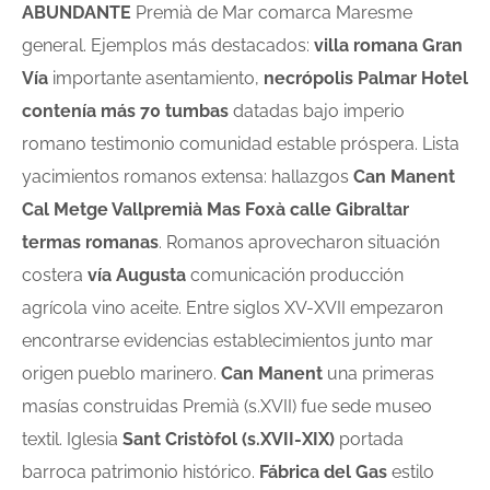
ABUNDANTE
Premià de Mar comarca Maresme
general. Ejemplos más destacados:
villa romana Gran
Vía
importante asentamiento,
necrópolis Palmar Hotel
contenía más 70 tumbas
datadas bajo imperio
romano testimonio comunidad estable próspera. Lista
yacimientos romanos extensa: hallazgos
Can Manent
Cal Metge Vallpremià Mas Foxà calle Gibraltar
termas romanas
. Romanos aprovecharon situación
costera
vía Augusta
comunicación producción
agrícola vino aceite. Entre siglos XV-XVII empezaron
encontrarse evidencias establecimientos junto mar
origen pueblo marinero.
Can Manent
una primeras
masías construidas Premià (s.XVII) fue sede museo
textil. Iglesia
Sant Cristòfol (s.XVII-XIX)
portada
barroca patrimonio histórico.
Fábrica del Gas
estilo