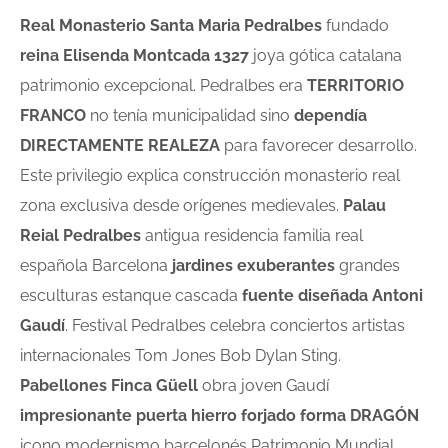
Real Monasterio Santa Maria Pedralbes
fundado
reina Elisenda Montcada 1327
joya gótica catalana
patrimonio excepcional. Pedralbes era
TERRITORIO
FRANCO
no tenía municipalidad sino
dependía
DIRECTAMENTE REALEZA
para favorecer desarrollo.
Este privilegio explica construcción monasterio real
zona exclusiva desde orígenes medievales.
Palau
Reial Pedralbes
antigua residencia familia real
española Barcelona
jardines exuberantes
grandes
esculturas estanque cascada
fuente diseñada Antoni
Gaudí
. Festival Pedralbes celebra conciertos artistas
internacionales Tom Jones Bob Dylan Sting.
Pabellones Finca Güell
obra joven Gaudí
impresionante puerta hierro forjado forma DRAGÓN
icono modernismo barcelonés Patrimonio Mundial