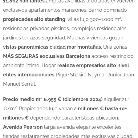
11.862 habitantes
amplias avenidas arboladas envuelven
exclusivos apartamentos mansiones. Barrio dominado
propiedades alto standing
: villas lujo 300-1.000 m²,
residencias privadas piscinas, complejos residenciales
jardines terrazas seguridad. Muchas viviendas gozan
vistas panorámicas ciudad mar montañas
. Una zonas
MÁS SEGURAS exclusivas Barcelona
acceso restringido
ambiente íntimo. Hogar
realeza empresarios alto nivel
élites internacionales
Piqué Shakira Neymar Júnior Joan
Manuel Serrat.
Precio medio m² 6.955 € (diciembre 2024)
alquiler 21,1
€/m². Propiedades lujo varían
2 millones € hasta 10+
millones €
dependiendo características ubicación.
Avenida Pearson
larga avenida elegante excelentes
tiendas restaurantes propiedades más exclusivas ciudad.